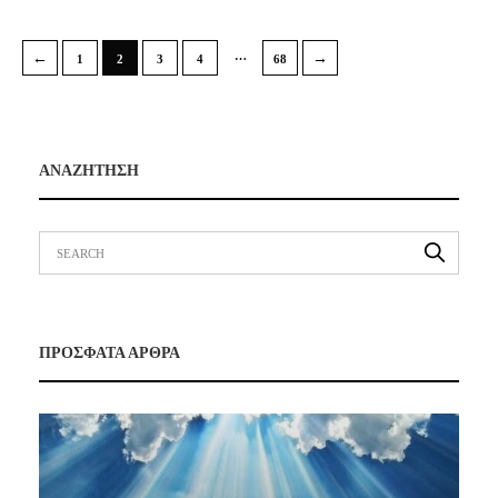
…
←
→
1
2
3
4
68
ΑΝΑΖΗΤΗΣΗ
ΠΡΟΣΦΑΤΑ ΑΡΘΡΑ