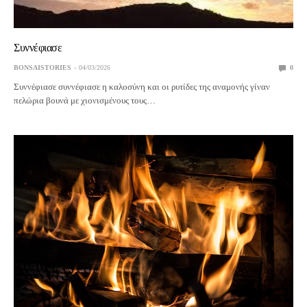
Συννέφιασε
BONSAISTORIES
04/03/2026
0
Συννέφιασε συννέφιασε η καλοσύνη και οι ρυτίδες της αναμονής γίναν
πελώρια βουνά με χιονισμένους τους…