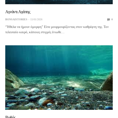
Αγνάντι Αγάπης
BONSAISTORIES
15/01/2026
0
“Ήθελα να ήμουν όμορφη” Είπε μουρμουρίζοντας στον καθρέφτη της. Τον
τελευταίο καιρό, κάποιες στιγμές ένιωθε…
Βυθός