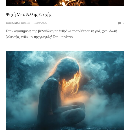
Ψυχή Μιας Άλλης Εποχής
BONSAISTORIES
19/02/2026
0
Στην αγαπημένη της βελούδινη πολυθρόνα τοποθέτησε τη ροζ, χνουδωτή
βελέντζα, ενθύμιο της γιαγιάς! Στο μπράτσο…