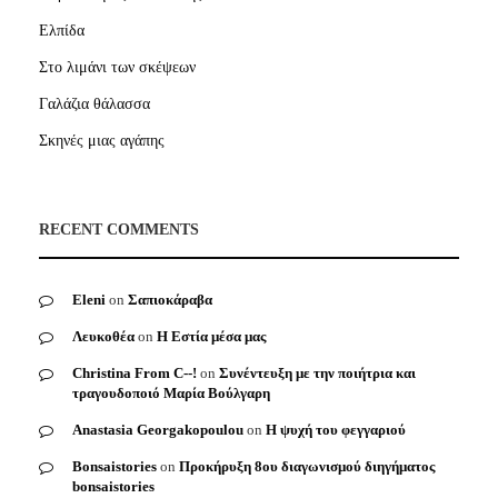
Ελπίδα
Στο λιμάνι των σκέψεων
Γαλάζια θάλασσα
Σκηνές μιας αγάπης
RECENT COMMENTS
Eleni
on
Σαπιοκάραβα
Λευκοθέα
on
Η Εστία μέσα μας
Christina From C--!
on
Συνέντευξη με την ποιήτρια και
τραγουδοποιό Μαρία Βούλγαρη
Anastasia Georgakopoulou
on
Η ψυχή του φεγγαριού
Bonsaistories
on
Προκήρυξη 8ου διαγωνισμού διηγήματος
bonsaistories