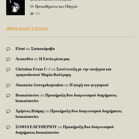
3
Ο Προκαθήμενος των Πληγών
552
ΠΡΟΣΦΑΤΑ ΣΧΟΛΙΑ
Eleni
on
Σαπιοκάραβα
Λευκοθέα
on
Η Εστία μέσα μας
Christina From C--!
on
Συνέντευξη με την ποιήτρια και
τραγουδοποιό Μαρία Βούλγαρη
Anastasia Georgakopoulou
on
Η ψυχή του φεγγαριού
Bonsaistories
on
Προκήρυξη 8ου διαγωνισμού διηγήματος
bonsaistories
Χρήστος Βλάμης
on
Προκήρυξη 8ου διαγωνισμού διηγήματος
bonsaistories
ΣΟΦΙΑ ΕΛΕΥΘΕΡΙΟΥ
on
Προκήρυξη 8ου διαγωνισμού
διηγήματος bonsaistories