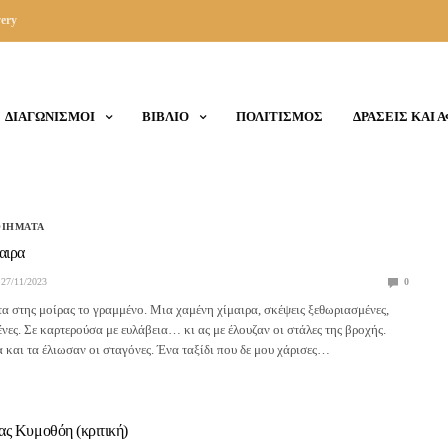
ery
ΔΙΑΓΩΝΙΣΜΟΙ
ΒΙΒΛΙΟ
ΠΟΛΙΤΙΣΜΟΣ
ΔΡΑΣΕΙΣ ΚΑΙ 
ΟΙΗΜΑΤΑ
αιρα
27/11/2023
0
α στης μοίρας το γραμμένο. Μια χαμένη χίμαιρα, σκέψεις ξεθωριασμένες,
νες. Σε καρτερούσα με ευλάβεια… κι ας με έλουζαν οι στάλες της βροχής.
α και τα έλιωσαν οι σταγόνες. Ένα ταξίδι που δε μου χάρισες…
ς Κυμοθόη (κριτική)