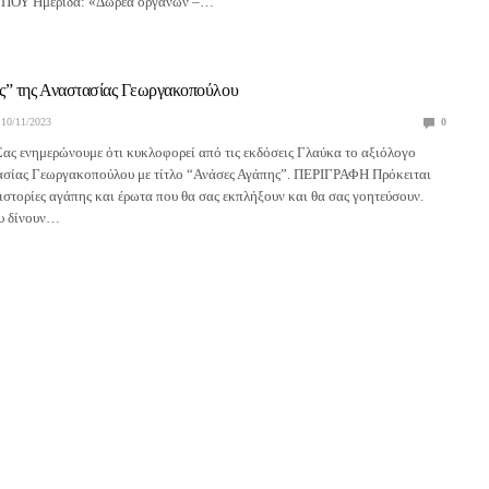
ΠΟΥ Ημερίδα: «Δωρεά οργάνων –…
ς” της Αναστασίας Γεωργακοπούλου
10/11/2023
0
Σας ενημερώνουμε ότι κυκλοφορεί από τις εκδόσεις Γλαύκα το αξιόλογο
τασίας Γεωργακοπούλου με τίτλο “Ανάσες Αγάπης”. ΠΕΡΙΓΡΑΦΗ Πρόκειται
 ιστορίες αγάπης και έρωτα που θα σας εκπλήξουν και θα σας γοητεύσουν.
ου δίνουν…