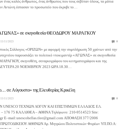
υν ένας καλός άνθρωπος, ένας άνθρωπος που τους σεβόταν όλους, τα μάτια
τον Αντώνη έσπασαν το προσωπείο που έκρυβε το…
 «ΑΓΩΝΑΣ» σε σκηνοθεσία ΘΕΟΔΩΡΟΥ ΜΑΡΑΓΚΟΥ
15/11/2023
0
ιστικός Σύλλογος «ΟΡΙΖΩΝ» με αφορμή την συμπλήρωση 50 χρόνων από την
υτεχνείου παρουσιάζει το πολιτικό ντοκιμαντέρ «ΑΓΩΝΑΣ» σε σκηνοθεσία
ΡΑΓΚΟΥ, σκηνοθέτη, σεναριογράφου του κινηματογράφου και της
ν ΔΕΥΤΕΡΑ 20 ΝΟΕΜΒΡΙΟΥ 2023 ΩΡΑ 18.30…
… σε Αύγουστο» της Ελευθερίας Κρικέλη
15/11/2023
0
ΗΝ UNESCO ΤΕΧΝΩΝ ΛΟΓΟΥ ΚΑΙ ΕΠΙΣΤΗΜΩΝ ΕΛΛΑΔΟΣ ΕΛ.
– 176 75 ΚΑΛΛΙΘΕΑ – ΑΘΗΝΑ Τηλέφωνο: 210-9514523 Site:
.gr E–mail:unescohellas.tlee@gmail.com ΑΠΟΦΑΣΗ 377/2006
ΩΤΟΔΙΚΕΙΟΥ ΑΘΗΝΩΝ Αρ. Μητρώου Πολιτιστικών Φορέων ΥΠ.ΠΟ.Α: