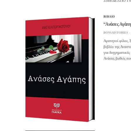
3384 ΔΕΛΤΙΟ ΤΥ
ΒΙΒΛΙΟ
“Ανάσες Αγάπη
BONSAISTORIES
Αγαπητοί φίλοι, 
βιβλίο της Ανασ
για διηγηματικές
Ανάσες βαθιές π