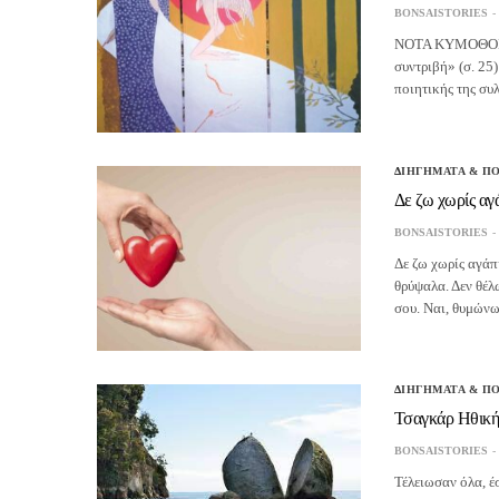
BONSAISTORIES
ΝΟΤΑ ΚΥΜΟΘΟΗ-Ε
συντριβή» (σ. 25
ποιητικής της σ
ΔΙΗΓΗΜΑΤΑ & Π
Δε ζω χωρίς αγ
BONSAISTORIES
Δε ζω χωρίς αγάπ
θρύψαλα. Δεν θέλ
σου. Ναι, θυμών
ΔΙΗΓΗΜΑΤΑ & Π
Τσαγκάρ Ηθικ
BONSAISTORIES
Τέλειωσαν όλα, έ