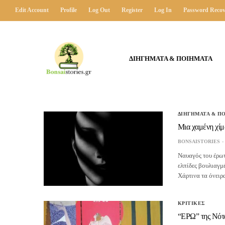
Edit Account
Profile
Log Out
Register
Log In
Password Recov
ΔΙΗΓΗΜΑΤΑ & ΠΟΙΗΜΑΤΑ
ΔΙΗΓΗΜΑΤΑ & Π
Μια χαμένη χίμ
BONSAISTORIES
Ναυαγός του έρωτ
ελπίδες βουλιαγμέ
Χάρτινα τα όνειρ
ΚΡΙΤΙΚΕΣ
“ΕΡΩ” της Νότα