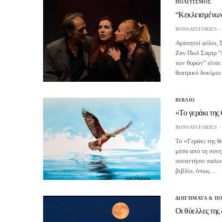
ΠΟΛΙΤΙΣΜΟΣ
“Κεκλεισμένων
BONSAISTORIES
Αγαπητοί φίλοι, 
Ζαν Πωλ Σαρτρ “
των θυρών” είναι
θεατρικό δοκίμι
ΒΙΒΛΙΟ
«Το γεράκι της
BONSAISTORIES
Το «Γεράκι της θ
μέσα από τη συνε
συναντήσει παλιο
βιβλίο, όπως…
ΔΙΗΓΗΜΑΤΑ & Π
Οι θύελλες της