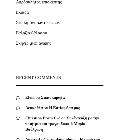
Απρόσκλητος επισκέπτης
Ελπίδα
Στο λιμάνι των σκέψεων
Γαλάζια θάλασσα
Σκηνές μιας αγάπης
RECENT COMMENTS
Eleni
on
Σαπιοκάραβα
Λευκοθέα
on
Η Εστία μέσα μας
Christina From C--!
on
Συνέντευξη με την
ποιήτρια και τραγουδοποιό Μαρία
Βούλγαρη
Anastasia Georgakopoulou
on
Η ψυχή του