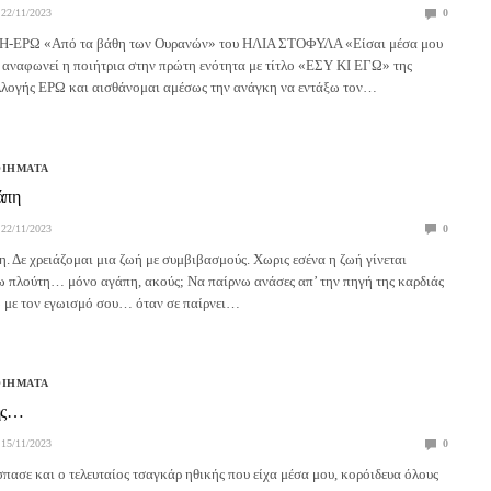
22/11/2023
0
ΡΩ «Από τα βάθη των Ουρανών» του ΗΛΙΑ ΣΤΟΦΥΛΑ «Είσαι μέσα μου
) αναφωνεί η ποιήτρια στην πρώτη ενότητα με τίτλο «ΕΣΥ ΚΙ ΕΓΩ» της
υλλογής ΕΡΩ και αισθάνομαι αμέσως την ανάγκη να εντάξω τον…
ΟΙΗΜΑΤΑ
άπη
22/11/2023
0
η. Δε χρειάζομαι μια ζωή με συμβιβασμούς. Χωρις εσένα η ζωή γίνεται
ω πλούτη… μόνο αγάπη, ακούς; Να παίρνω ανάσες απ’ την πηγή της καρδιάς
ω με τον εγωισμό σου… όταν σε παίρνει…
ΟΙΗΜΑΤΑ
ής…
15/11/2023
0
σπασε και ο τελευταίος τσαγκάρ ηθικής που είχα μέσα μου, κορόιδευα όλους