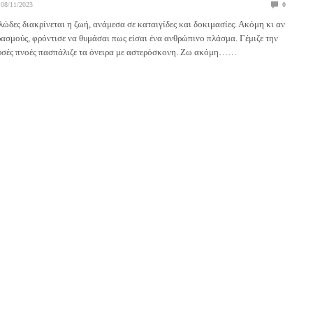
08/11/2023
0
λώδες διακρίνεται η ζωή, ανάμεσα σε καταιγίδες και δοκιμασίες. Ακόμη κι αν
ρασμούς, φρόντισε να θυμάσαι πως είσαι ένα ανθρώπινο πλάσμα. Γέμιζε την
ρυσές πνοές πασπάλιζε τα όνειρα με αστερόσκονη. Ζω ακόμη……