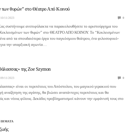
 των θυρών” στο Θέατρο Από Κοινού
10/11/2023
0
Σας συστήνουμε ανεπιφύλακτα να παρακολουθήσετε το αριστούργημα του
Κεκλεισμένων των θυρών” στο ΘΕΑΤΡΟ ΑΠΟ ΚΟΙΝΟΥ. Το “Κεκλεισμένων
 ένα από τα σπουδαιότερα έργα του παγκόσμιου θεάτρου, ένα φιλοσοφικό-
ο για την υπαρξιακή αγωνία…
 θάλασσας» της Zoe Szymon
09/11/2023
0
άλασσας» είναι οι περιπέτειες του Απόστολου, του μαγικού γερακιού που
χή αναζήτηση της αγάπης, θα βιώσει αναπάντεχες περιπέτειες και θα
ύς και νέους φίλους. Δεκάδες προβληματισμοί κάνουν την εμφάνισή τους στο
ΟΙΗΜΑΤΑ
 ζωής