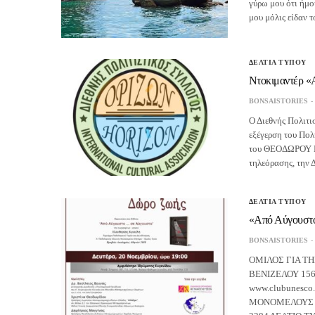
γύρω μου ότι ήμο
μου μόλις είδαν 
ΔΕΛΤΙΑ ΤΥΠΟΥ
Ντοκιμαντέρ
BONSAISTORIES
Ο Διεθνής Πολιτ
εξέγερση του Πολ
του ΘΕΟΔΩΡΟΥ ΜΑ
τηλεόρασης, τη
ΔΕΛΤΙΑ ΤΥΠΟΥ
«Από Αύγουστο
BONSAISTORIES
ΟΜΙΛΟΣ ΓΙΑ Τ
ΒΕΝΙΖΕΛΟΥ 156 
www.clubunesco
ΜΟΝΟΜΕΛΟΥΣ ΠΡ