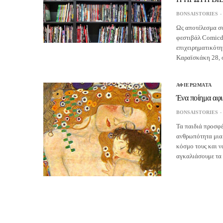
BONSAISTORIES
Ως αποτέλεσμα σύ
φεστιβάλ Comicdo
επιχειρηματικότητ
Καραϊσκάκη 28, 
ΑΦΙΕΡΩΜΑΤΑ
Ένα ποίημα αφι
BONSAISTORIES
Τα παιδιά προσφέ
ανθρωπότητα μια 
κόσμο τους και ν
αγκαλιάσουμε τα 