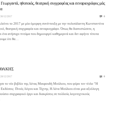
Γεωργαντά, ηθοποιός, θεατρική συγγραφέας και σεναριογράφος μάς
τα
30/12/2017
0
 κλείνει το 2017 με μία όμορφη συνέντευξη με την πολυτάλαντη Κωνσταντίνα
ιό, θεατρική συγγραφέα και σεναριογράφο. Όπως θα διαπιστώσετε, η
ι ένα ανήσυχο πνεύμα που δημιουργεί καθημερινά και δεν αφήνει τίποτα
ύουμε ότι θα…
 ΙΘΑΚΗΣ
28/12/2017
0
ε το νέο βιβλίο της Λένας Μαυρουδή Μούλιου, που φέρει τον τίτλο “Η
. Εκδόσεις: Πνοές Λόγου και Τέχνης. Η Λένα Μούλιου είναι μια αξιόλογη
λούσιο συγγραφικό έργο και διακρίσεις σε πολλούς λογοτεχνικούς
…