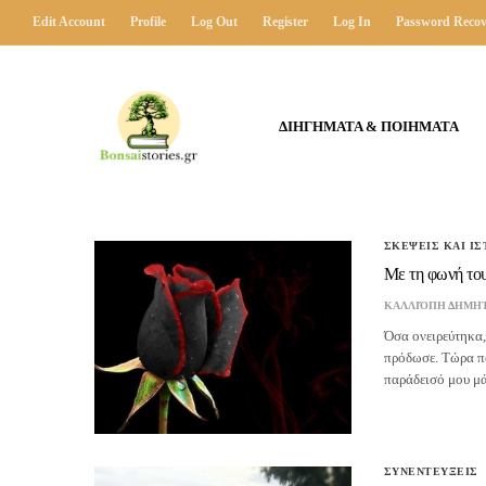
Edit Account
Profile
Log Out
Register
Log In
Password Recov
ΔΙΗΓΗΜΑΤΑ & ΠΟΙΗΜΑΤΑ
ΣΚΕΨΕΙΣ ΚΑΙ ΙΣ
Με τη φωνή το
ΚΑΛΛΙΌΠΗ ΔΗΜΗ
Όσα ονειρεύτηκα,
πρόδωσε. Τώρα πο
παράδεισό μου μά
ΣΥΝΕΝΤΕΥΞΕΙΣ