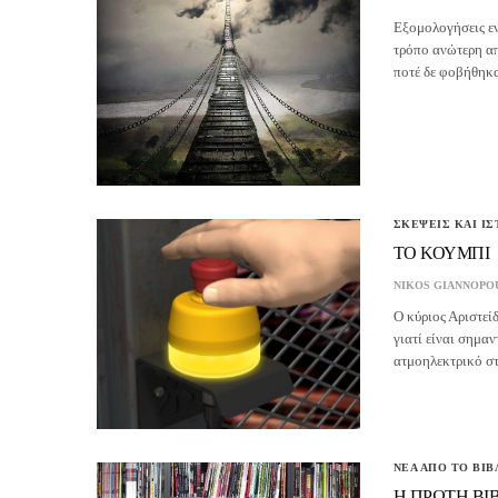
Εξομολογήσεις εν
τρόπο ανώτερη α
ποτέ δε φοβήθηκα
ΣΚΕΨΕΙΣ ΚΑΙ ΙΣ
ΤΟ ΚΟΥΜΠΙ
NIKOS GIANNOPO
Ο κύριος Αριστείδ
γιατί είναι σημαν
ατμοηλεκτρικό στ
ΝΕΑ ΑΠΟ ΤΟ ΒΙΒ
Η ΠΡΩΤΗ ΒΙ