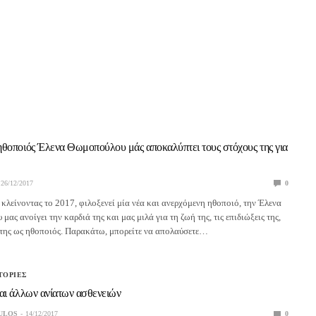
θοποιός Έλενα Θωμοπούλου μάς αποκαλύπτει τους στόχους της για
26/12/2017
0
 κλείνοντας το 2017, φιλοξενεί μία νέα και ανερχόμενη ηθοποιό, την Έλενα
ας ανοίγει την καρδιά της και μας μιλά για τη ζωή της, τις επιδιώξεις της,
 της ως ηθοποιός. Παρακάτω, μπορείτε να απολαύσετε…
ΤΟΡΙΕΣ
αι άλλων ανίατων ασθενειών
ULOS
14/12/2017
0