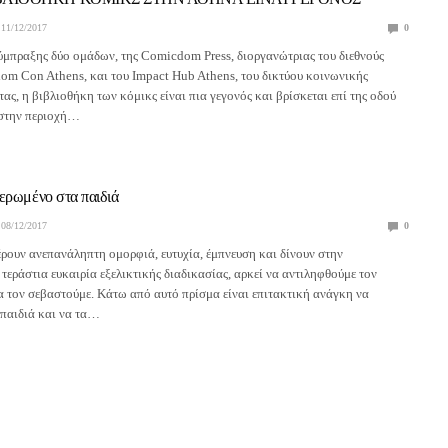
11/12/2017
0
μπραξης δύο ομάδων, της Comicdom Press, διοργανώτριας του διεθνούς
m Con Athens, και του Impact Hub Athens, του δικτύου κοινωνικής
ας, η βιβλιοθήκη των κόμικς είναι πια γεγονός και βρίσκεται επί της οδού
στην περιοχή…
ερωμένο στα παιδιά
08/12/2017
0
ρουν ανεπανάληπτη ομορφιά, ευτυχία, έμπνευση και δίνουν στην
τεράστια ευκαιρία εξελικτικής διαδικασίας, αρκεί να αντιληφθούμε τον
α τον σεβαστούμε. Κάτω από αυτό πρίσμα είναι επιτακτική ανάγκη να
παιδιά και να τα…