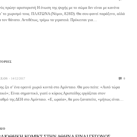
ός πρώην αριστεριστή Η ένωση της ψυχής με το σώμα δεν είναι με κανένα
π’ το χωρισμό τους. ΠΛΑΤΩΝΑ (Νόμοι, 828D). Θα σου φανεί παράξενο, αλλά
 τον θάνατο. Αντιθέτως, τρέμω τα γερατειά. Πρόκειται για…
ΤΟΡΙΕΣ
ULOS
14/12/2017
0
ης ζει σ’ ένα ορεινό χωριό κοντά στο Αμύνταιο. Θα μου πείτε: «Αυτό τώρα
τικό»; Είναι σημαντικό, γιατί ο κύριος Αριστείδης εργάζεται στον
αθμό της ΔΕΗ στο Αμύνταιο. «Ε, ωραία», θα μου ξαναπείτε, «μήπως είναι…
ΛΙΟ
ΒΛΙΟΘΗΚΗ ΚΟΜΙΚΣ ΣΤΗΝ ΑΘΗΝΑ ΕΙΝΑΙ ΓΕΓΟΝΟΣ