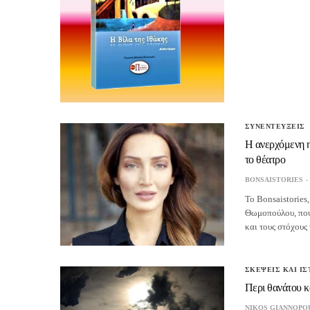
ΣΥΝΕΝΤΕΥΞΕΙΣ
Η ανερχόμενη η
το θέατρο
BONSAISTORIES
Το Bonsaistories,
Θωμοπούλου, που μ
και τους στόχους
ΣΚΕΨΕΙΣ ΚΑΙ ΙΣ
Περι θανάτου κ
NIKOS GIANNOPO