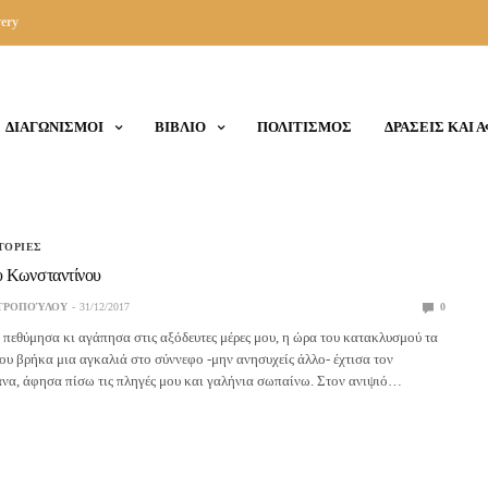
ery
ΔΙΑΓΩΝΙΣΜΟΙ
ΒΙΒΛΙΟ
ΠΟΛΙΤΙΣΜΟΣ
ΔΡΑΣΕΙΣ ΚΑΙ 
ΤΟΡΙΕΣ
υ Κωνσταντίνου
ΤΡΟΠΟΎΛΟΥ
31/12/2017
0
 πεθύμησα κι αγάπησα στις αξόδευτες μέρες μου, η ώρα του κατακλυσμού τα
υ βρήκα μια αγκαλιά στο σύννεφο -μην ανησυχείς άλλο- έχτισα τον
να, άφησα πίσω τις πληγές μου και γαλήνια σωπαίνω. Στον ανιψιό…