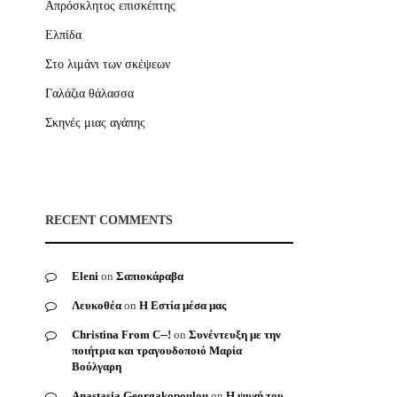
Απρόσκλητος επισκέπτης
Ελπίδα
Στο λιμάνι των σκέψεων
Γαλάζια θάλασσα
Σκηνές μιας αγάπης
RECENT COMMENTS
Eleni
on
Σαπιοκάραβα
Λευκοθέα
on
Η Εστία μέσα μας
Christina From C--!
on
Συνέντευξη με την
ποιήτρια και τραγουδοποιό Μαρία
Βούλγαρη
Anastasia Georgakopoulou
on
Η ψυχή του