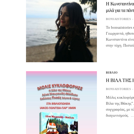
Η Κωνσταντίνα 
μιλά για τα πάν
BONSAISTORIES
To bonsaistories
Γεωργαντά, ηθοπο
Κωνσταντίνα είνα
στην τύχη. Πιστε
ΒΙΒΛΙΟ
Η ΒΙΛΑ ΤΗΣ
BONSAISTORIES
Μόλις κυκλοφόρησ
Βίλα της Ιθάκης”
συγγραφέας, με π
διαγωνισμούς. 