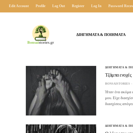
Edit Account
Profile
Log Out
Register
Log In
Password Recov
ΔΙΗΓΗΜΑΤΑ & ΠΟΙΗΜΑΤΑ
ΔΙΗΓΗΜΑΤΑ & Π
Τζάμπα ενοχές
BONSAISTORIES
Ήταν ένα ακόμα α
μου. Είχε διασχίσ
διασχίσεις απόγ
ΔΙΗΓΗΜΑΤΑ & Π