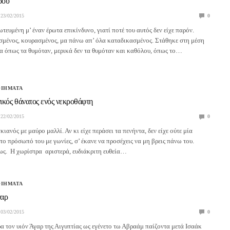
ρού
23/02/2015
0
ευμένη μ’ έναν έρωτα επικίνδυνο, γιατί ποτέ του αυτός δεν είχε παρόν.
μένος, κουρασμένος, μα πάνω απ’ όλα καταδικασμένος. Στάθηκε στη μέση
α όπως τα θυμόταν, μερικά δεν τα θυμόταν και καθόλου, όπως το…
ΟΙΗΜΑΤΑ
γικός θάνατος ενός νεκροθάφτη
22/02/2015
0
ιανός με μαύρο μαλλί. Αν κι είχε περάσει τα πενήντα, δεν είχε ούτε μία
το πρόσωπό του με γωνίες, σ’ έκανε να προσέχεις να μη βρεις πάνω του.
ς. Η χωρίστρα αριστερά, ευδιάκριτη ευθεία…
ΟΙΗΜΑΤΑ
γαρ
03/02/2015
0
 τον υιόν Άγαρ της Αιγυπτίας ως εγένετο τω Αβραάμ παίζοντα μετά Ισαάκ