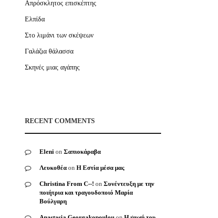
Απρόσκλητος επισκέπτης
Ελπίδα
Στο λιμάνι των σκέψεων
Γαλάζια θάλασσα
Σκηνές μιας αγάπης
RECENT COMMENTS
Eleni
on
Σαπιοκάραβα
Λευκοθέα
on
Η Εστία μέσα μας
Christina From C--!
on
Συνέντευξη με την
ποιήτρια και τραγουδοποιό Μαρία
Βούλγαρη
Anastasia Georgakopoulou
on
Η ψυχή του