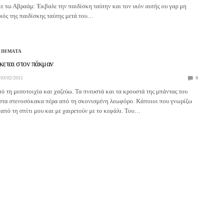
ίπε τω Αβραάμ: Έκβαλε την παιδίσκη ταύτην και τον υιόν αυτής ου γαρ μη
ιός της παιδίσκης ταύτης μετά του…
ΟΙΗΜΑΤΑ
κεται στον πάκμαν
03/02/2015
0
ό τη μεσοτοιχία και χαζεύω. Τα πνευστά και τα κρουστά της μπάντας του
στα στενοσόκακα πέρα από τη σκονισμένη λεωφόρο. Κάποιοι που γνωρίζω
από τη σπίτι μου και με χαιρετούν με το κεφάλι. Του…