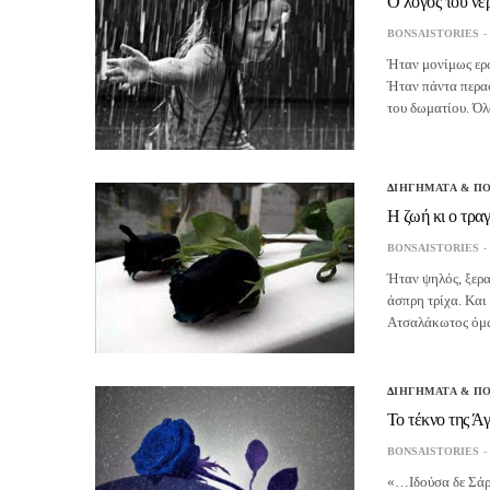
Ο λόγος του νε
BONSAISTORIES
Ήταν μονίμως ερωτ
Ήταν πάντα περασ
του δωματίου. Όλ
ΔΙΗΓΗΜΑΤΑ & Π
H ζωή κι ο τρα
BONSAISTORIES
Ήταν ψηλός, ξερακ
άσπρη τρίχα. Και 
Ατσαλάκωτος όμω
ΔΙΗΓΗΜΑΤΑ & Π
Το τέκνο της Ά
BONSAISTORIES
«…Ιδούσα δε Σάρα