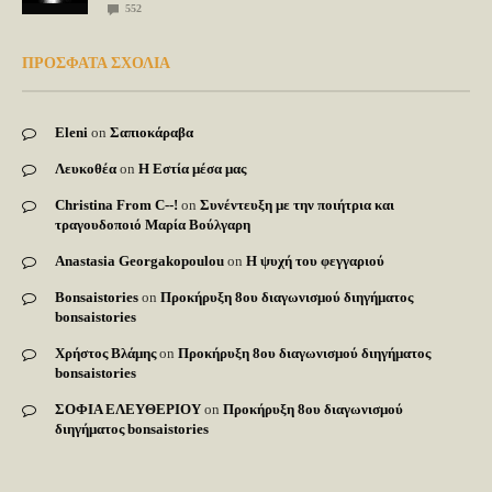
552
ΠΡΟΣΦΑΤΑ ΣΧΟΛΙΑ
Eleni
on
Σαπιοκάραβα
Λευκοθέα
on
Η Εστία μέσα μας
Christina From C--!
on
Συνέντευξη με την ποιήτρια και
τραγουδοποιό Μαρία Βούλγαρη
Anastasia Georgakopoulou
on
Η ψυχή του φεγγαριού
Bonsaistories
on
Προκήρυξη 8ου διαγωνισμού διηγήματος
bonsaistories
Χρήστος Βλάμης
on
Προκήρυξη 8ου διαγωνισμού διηγήματος
bonsaistories
ΣΟΦΙΑ ΕΛΕΥΘΕΡΙΟΥ
on
Προκήρυξη 8ου διαγωνισμού
διηγήματος bonsaistories