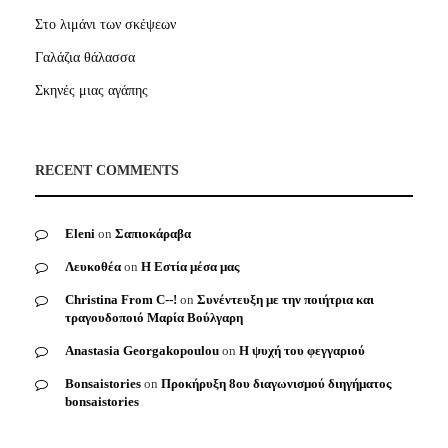
Στο λιμάνι των σκέψεων
Γαλάζια θάλασσα
Σκηνές μιας αγάπης
RECENT COMMENTS
Eleni
on
Σαπιοκάραβα
Λευκοθέα
on
Η Εστία μέσα μας
Christina From C--!
on
Συνέντευξη με την ποιήτρια και
τραγουδοποιό Μαρία Βούλγαρη
Anastasia Georgakopoulou
on
Η ψυχή του φεγγαριού
Bonsaistories
on
Προκήρυξη 8ου διαγωνισμού διηγήματος
bonsaistories