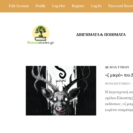
Edit Account
Profile
Log Out
Register
Log In
Password Recov
ΔΙΗΓΗΜΑΤΑ & ΠΟΙΗΜΑΤΑ
ΔΕΛΤΙΑ ΤΥΠΟΥ
«ζ μικρό» του
BONSAISTORIES
Η λογοτεχνική ο
ομίλου Ελκυστής)
εκδόσεων, «ζ μικ
κορίτσι σταμάτη