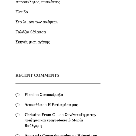
Απρόσκλητος επισκέπτης
Ελπίδα
Στο λιμάνι των σκέψεων
Γαλάζια θάλασσα
Σκηνές μιας αγάπης
RECENT COMMENTS
Eleni
on
Σαπιοκάραβα
Λευκοθέα
on
Η Εστία μέσα μας
Christina From C--!
on
Συνέντευξη με την
ποιήτρια και τραγουδοποιό Μαρία
Βούλγαρη
Anastasia Georgakopoulou
on
Η ψυχή του