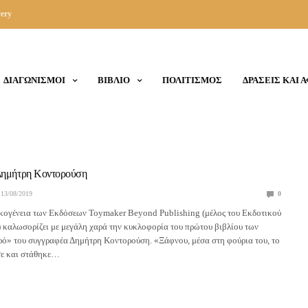
ery
ΔΙΑΓΩΝΙΣΜΟΙ
ΒΙΒΛΙΟ
ΠΟΛΙΤΙΣΜΟΣ
ΔΡΑΣΕΙΣ ΚΑΙ 
 Δημήτρη Κοντορούση
13/08/2019
0
ικογένεια των Εκδόσεων Toymaker Beyond Publishing (μέλος του Εκδοτικού
 καλωσορίζει με μεγάλη χαρά την κυκλοφορία του πρώτου βιβλίου των
ρό» του συγγραφέα Δημήτρη Κοντορούση. «Ξάφνου, μέσα στη φούρια του, το
σε και στάθηκε…