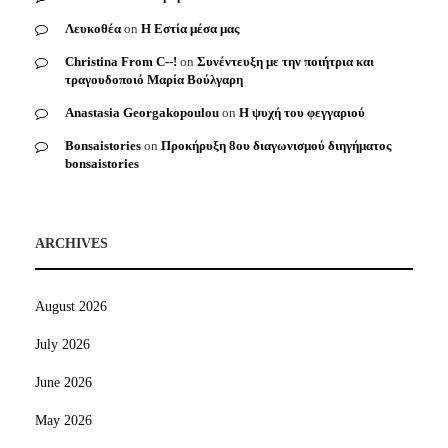
Λευκοθέα
on
Η Εστία μέσα μας
Christina From C--!
on
Συνέντευξη με την ποιήτρια και
τραγουδοποιό Μαρία Βούλγαρη
Anastasia Georgakopoulou
on
Η ψυχή του φεγγαριού
Bonsaistories
on
Προκήρυξη 8ου διαγωνισμού διηγήματος
bonsaistories
ARCHIVES
August 2026
July 2026
June 2026
May 2026