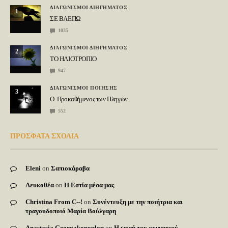
ΔΙΑΓΩΝΙΣΜΟΙ ΔΙΗΓΗΜΑΤΟΣ
1
ΣΕ ΒΛΕΠΩ
1035
ΔΙΑΓΩΝΙΣΜΟΙ ΔΙΗΓΗΜΑΤΟΣ
2
ΤΟ ΗΛΙΟΤΡΟΠΙΟ
947
ΔΙΑΓΩΝΙΣΜΟΙ ΠΟΙΗΣΗΣ
3
Ο Προκαθήμενος των Πληγών
552
ΠΡΟΣΦΑΤΑ ΣΧΟΛΙΑ
Eleni
on
Σαπιοκάραβα
Λευκοθέα
on
Η Εστία μέσα μας
Christina From C--!
on
Συνέντευξη με την ποιήτρια και
τραγουδοποιό Μαρία Βούλγαρη
Anastasia Georgakopoulou
on
Η ψυχή του φεγγαριού