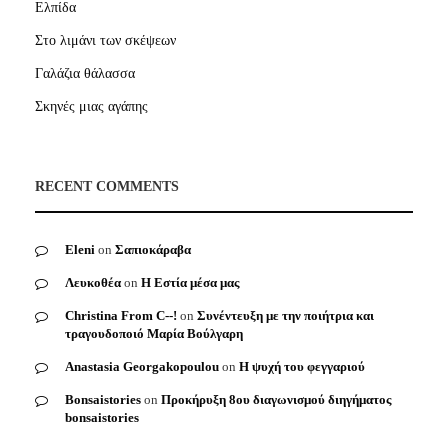
Ελπίδα
Στο λιμάνι των σκέψεων
Γαλάζια θάλασσα
Σκηνές μιας αγάπης
RECENT COMMENTS
Eleni
on
Σαπιοκάραβα
Λευκοθέα
on
Η Εστία μέσα μας
Christina From C--!
on
Συνέντευξη με την ποιήτρια και
τραγουδοποιό Μαρία Βούλγαρη
Anastasia Georgakopoulou
on
Η ψυχή του φεγγαριού
Bonsaistories
on
Προκήρυξη 8ου διαγωνισμού διηγήματος
bonsaistories