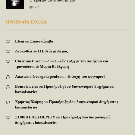
Ο Προκαθήμενος των Πληγών
552
ΠΡΟΣΦΑΤΑ ΣΧΟΛΙΑ
Eleni
on
Σαπιοκάραβα
Λευκοθέα
on
Η Εστία μέσα μας
Christina From C--!
on
Συνέντευξη με την ποιήτρια και
τραγουδοποιό Μαρία Βούλγαρη
Anastasia Georgakopoulou
on
Η ψυχή του φεγγαριού
Bonsaistories
on
Προκήρυξη 8ου διαγωνισμού διηγήματος
bonsaistories
Χρήστος Βλάμης
on
Προκήρυξη 8ου διαγωνισμού διηγήματος
bonsaistories
ΣΟΦΙΑ ΕΛΕΥΘΕΡΙΟΥ
on
Προκήρυξη 8ου διαγωνισμού
διηγήματος bonsaistories