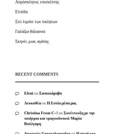
Απρόσκλητος επισκέπτης
Ελπίδα
Στο λιμάνι των σκέψεων
Γαλάζια θάλασσα
Σκηνές μιας αγάπης
RECENT COMMENTS
Eleni
on
Σαπιοκάραβα
Λευκοθέα
on
Η Εστία μέσα μας
Christina From C--!
on
Συνέντευξη με την
ποιήτρια και τραγουδοποιό Μαρία
Βούλγαρη
Anastasia Georgakopoulou
on
Η ψυχή του