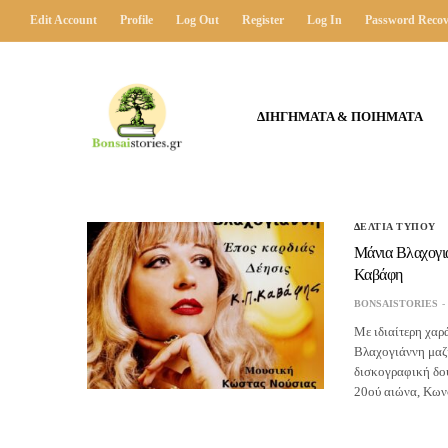
Edit Account
Profile
Log Out
Register
Log In
Password Recov
ΔΙΗΓΗΜΑΤΑ & ΠΟΙΗΜΑΤΑ
ΔΕΛΤΙΑ ΤΥΠΟΥ
Μάνια Βλαχογιά
Καβάφη
BONSAISTORIES
Με ιδιαίτερη χαρ
Βλαχογιάννη μαζί
δισκογραφική δου
20ού αιώνα, Κωνσ