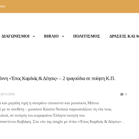
ery
ΔΙΑΓΩΝΙΣΜΟΙ
ΒΙΒΛΙΟ
ΠΟΛΙΤΙΣΜΟΣ
ΔΡΑΣΕΙΣ ΚΑΙ 
ννη «Έπος Καρδιάς & Δέησις» – 2 τραγούδια σε ποίηση Κ.Π.
29/11/2020
0
ά και μεγάλη τιμή η σοπράνο crossover και μουσικός Μάνια
 με το συνθέτη – μουσικό Κώστα Νούσια παρουσιάζουν τη νέα τους
λειά, σε ποίηση του κορυφαίου Έλληνα ποιητή του
ταντίνου Καβάφη. Στο νέο της single με τίτλο «Έπος Καρδιάς & Δέησις»…