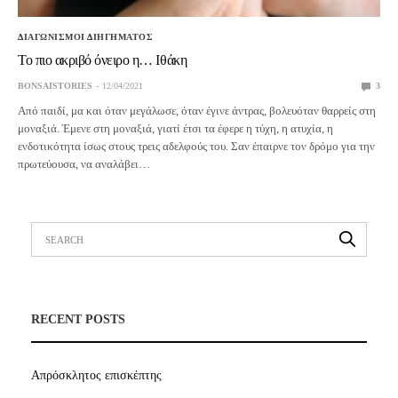
ΔΙΑΓΩΝΙΣΜΟΙ ΔΙΗΓΗΜΑΤΟΣ
Το πιο ακριβό όνειρο η… Ιθάκη
BONSAISTORIES
12/04/2021
3
Από παιδί, μα και όταν μεγάλωσε, όταν έγινε άντρας, βολευόταν θαρρείς στη
μοναξιά. Έμενε στη μοναξιά, γιατί έτσι τα έφερε η τύχη, η ατυχία, η
ενδοτικότητα ίσως στους τρεις αδελφούς του. Σαν έπαιρνε τον δρόμο για την
πρωτεύουσα, να αναλάβει…
RECENT POSTS
Απρόσκλητος επισκέπτης