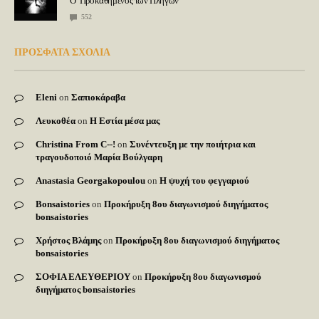
Ο Προκαθήμενος των Πληγών
552
ΠΡΟΣΦΑΤΑ ΣΧΟΛΙΑ
Eleni
on
Σαπιοκάραβα
Λευκοθέα
on
Η Εστία μέσα μας
Christina From C--!
on
Συνέντευξη με την ποιήτρια και
τραγουδοποιό Μαρία Βούλγαρη
Anastasia Georgakopoulou
on
Η ψυχή του φεγγαριού
Bonsaistories
on
Προκήρυξη 8ου διαγωνισμού διηγήματος
bonsaistories
Χρήστος Βλάμης
on
Προκήρυξη 8ου διαγωνισμού διηγήματος
bonsaistories
ΣΟΦΙΑ ΕΛΕΥΘΕΡΙΟΥ
on
Προκήρυξη 8ου διαγωνισμού
διηγήματος bonsaistories