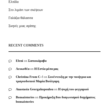
Ελπίδα
Στο λιμάνι των σκέψεων
Γαλάζια θάλασσα
Σκηνές μιας αγάπης
RECENT COMMENTS
Eleni
on
Σαπιοκάραβα
Λευκοθέα
on
Η Εστία μέσα μας
Christina From C--!
on
Συνέντευξη με την ποιήτρια και
τραγουδοποιό Μαρία Βούλγαρη
Anastasia Georgakopoulou
on
Η ψυχή του φεγγαριού
Bonsaistories
on
Προκήρυξη 8ου διαγωνισμού διηγήματος
bonsaistories