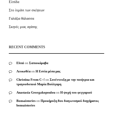
Ελπίδα
Στο λιμάνι των σκέψεων
Γαλάζια θάλασσα
Σκηνές μιας αγάπης
RECENT COMMENTS
Eleni
on
Σαπιοκάραβα
Λευκοθέα
on
Η Εστία μέσα μας
Christina From C--!
on
Συνέντευξη με την ποιήτρια και
τραγουδοποιό Μαρία Βούλγαρη
Anastasia Georgakopoulou
on
Η ψυχή του φεγγαριού
Bonsaistories
on
Προκήρυξη 8ου διαγωνισμού διηγήματος
bonsaistories