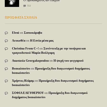
Ο Προκαθήμενος των Πληγών
552
ΠΡΟΣΦΑΤΑ ΣΧΟΛΙΑ
Eleni
on
Σαπιοκάραβα
Λευκοθέα
on
Η Εστία μέσα μας
Christina From C--!
on
Συνέντευξη με την ποιήτρια και
τραγουδοποιό Μαρία Βούλγαρη
Anastasia Georgakopoulou
on
Η ψυχή του φεγγαριού
Bonsaistories
on
Προκήρυξη 8ου διαγωνισμού διηγήματος
bonsaistories
Χρήστος Βλάμης
on
Προκήρυξη 8ου διαγωνισμού διηγήματος
bonsaistories
ΣΟΦΙΑ ΕΛΕΥΘΕΡΙΟΥ
on
Προκήρυξη 8ου διαγωνισμού
διηγήματος bonsaistories