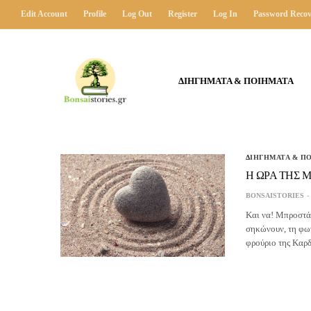
Edit Account
Profile
Log Out
Register
Log In
Password Recov
ΔΙΗΓΗΜΑΤΑ & ΠΟΙΗΜΑΤΑ
ΔΙΗΓΗΜΑΤΑ & Π
Η ΩΡΑ ΤΗΣ 
BONSAISTORIES
Και να! Μπροστά 
σηκώνουν, τη φω
φρούριο της Καρδ