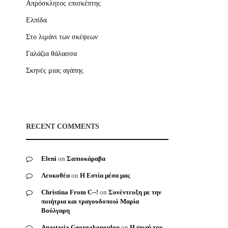
Απρόσκλητος επισκέπτης
Ελπίδα
Στο λιμάνι των σκέψεων
Γαλάζια θάλασσα
Σκηνές μιας αγάπης
RECENT COMMENTS
Eleni
on
Σαπιοκάραβα
Λευκοθέα
on
Η Εστία μέσα μας
Christina From C--!
on
Συνέντευξη με την
ποιήτρια και τραγουδοποιό Μαρία
Βούλγαρη
Anastasia Georgakopoulou
on
Η ψυχή του