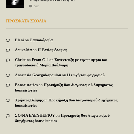
552
ΠΡΟΣΦΑΤΑ ΣΧΟΛΙΑ
Eleni
on
Σαπιοκάραβα
Λευκοθέα
on
Η Εστία μέσα μας
Christina From C--!
on
Συνέντευξη με την ποιήτρια και
τραγουδοποιό Μαρία Βούλγαρη
Anastasia Georgakopoulou
on
Η ψυχή του φεγγαριού
Bonsaistories
on
Προκήρυξη 8ου διαγωνισμού διηγήματος
bonsaistories
Χρήστος Βλάμης
on
Προκήρυξη 8ου διαγωνισμού διηγήματος
bonsaistories
ΣΟΦΙΑ ΕΛΕΥΘΕΡΙΟΥ
on
Προκήρυξη 8ου διαγωνισμού
διηγήματος bonsaistories