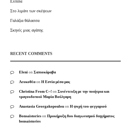
Ελπίδα
Στο λιμάνι των σκέψεων
Γαλάζια θάλασσα
Σκηνές μιας αγάπης
RECENT COMMENTS
Eleni
on
Σαπιοκάραβα
Λευκοθέα
on
Η Εστία μέσα μας
Christina From C--!
on
Συνέντευξη με την ποιήτρια και
τραγουδοποιό Μαρία Βούλγαρη
Anastasia Georgakopoulou
on
Η ψυχή του φεγγαριού
Bonsaistories
on
Προκήρυξη 8ου διαγωνισμού διηγήματος
bonsaistories