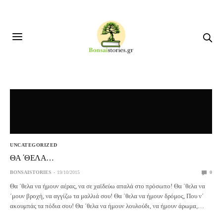
UNCATEGORIZED
ΘΑ ΄ΘΕΛΑ…
BONSAISTORIES
19/10/2015
0
Θα ΄θελα να ήμουν αέρας, να σε χαϊδεύω απαλά στο πρόσωπο! Θα ΄θελα να
΄μουν βροχή, να αγγίζω τα μαλλιά σου! Θα ΄θελα να ήμουν δρόμος, Που ν΄
ακουμπάς τα πόδια σου! Θα ΄θελα να ήμουν λουλούδι, να ήμουν άρωμα,…