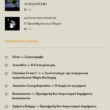
2
ΤΟ ΗΛΙΟΤΡΟΠΙΟ
947
ΔΙΑΓΩΝΙΣΜΟΙ ΠΟΙΗΣΗΣ
3
Ο Προκαθήμενος των Πληγών
552
ΠΡΟΣΦΑΤΑ ΣΧΟΛΙΑ
Eleni
on
Σαπιοκάραβα
Λευκοθέα
on
Η Εστία μέσα μας
Christina From C--!
on
Συνέντευξη με την ποιήτρια και
τραγουδοποιό Μαρία Βούλγαρη
Anastasia Georgakopoulou
on
Η ψυχή του φεγγαριού
Bonsaistories
on
Προκήρυξη 8ου διαγωνισμού διηγήματος
bonsaistories
Χρήστος Βλάμης
on
Προκήρυξη 8ου διαγωνισμού διηγήματος