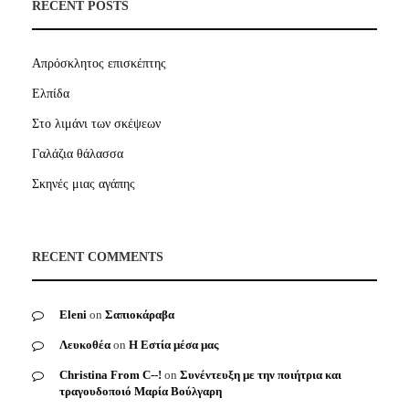
RECENT POSTS
Απρόσκλητος επισκέπτης
Ελπίδα
Στο λιμάνι των σκέψεων
Γαλάζια θάλασσα
Σκηνές μιας αγάπης
RECENT COMMENTS
Eleni
on
Σαπιοκάραβα
Λευκοθέα
on
Η Εστία μέσα μας
Christina From C--!
on
Συνέντευξη με την ποιήτρια και
τραγουδοποιό Μαρία Βούλγαρη