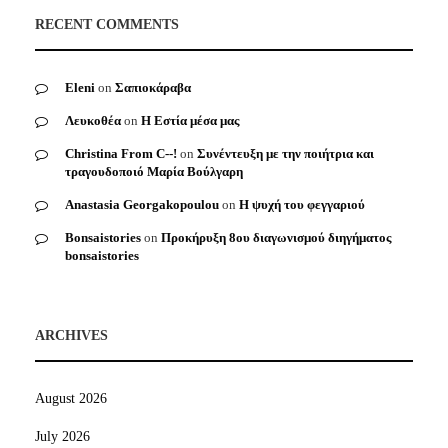
RECENT COMMENTS
Eleni
on
Σαπιοκάραβα
Λευκοθέα
on
Η Εστία μέσα μας
Christina From C--!
on
Συνέντευξη με την ποιήτρια και
τραγουδοποιό Μαρία Βούλγαρη
Anastasia Georgakopoulou
on
Η ψυχή του φεγγαριού
Bonsaistories
on
Προκήρυξη 8ου διαγωνισμού διηγήματος
bonsaistories
ARCHIVES
August 2026
July 2026