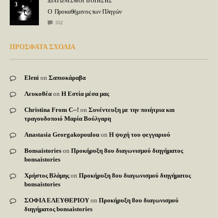
ΔΙΑΓΩΝΙΣΜΟΙ ΠΟΙΗΣΗΣ
3
Ο Προκαθήμενος των Πληγών
552
ΠΡΟΣΦΑΤΑ ΣΧΟΛΙΑ
Eleni
on
Σαπιοκάραβα
Λευκοθέα
on
Η Εστία μέσα μας
Christina From C--!
on
Συνέντευξη με την ποιήτρια και
τραγουδοποιό Μαρία Βούλγαρη
Anastasia Georgakopoulou
on
Η ψυχή του φεγγαριού
Bonsaistories
on
Προκήρυξη 8ου διαγωνισμού διηγήματος
bonsaistories
Χρήστος Βλάμης
on
Προκήρυξη 8ου διαγωνισμού διηγήματος
bonsaistories
ΣΟΦΙΑ ΕΛΕΥΘΕΡΙΟΥ
on
Προκήρυξη 8ου διαγωνισμού
διηγήματος bonsaistories