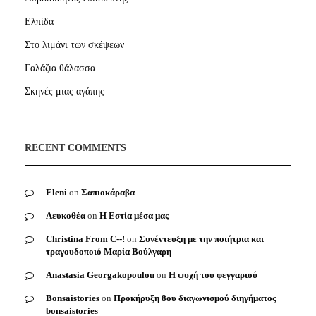
Ελπίδα
Στο λιμάνι των σκέψεων
Γαλάζια θάλασσα
Σκηνές μιας αγάπης
RECENT COMMENTS
Eleni
on
Σαπιοκάραβα
Λευκοθέα
on
Η Εστία μέσα μας
Christina From C--!
on
Συνέντευξη με την ποιήτρια και
τραγουδοποιό Μαρία Βούλγαρη
Anastasia Georgakopoulou
on
Η ψυχή του φεγγαριού
Bonsaistories
on
Προκήρυξη 8ου διαγωνισμού διηγήματος
bonsaistories