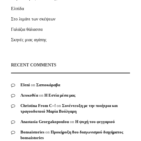
Ελπίδα
Στο λιμάνι των σκέψεων
Γαλάζια θάλασσα
Σκηνές μιας αγάπης
RECENT COMMENTS
Eleni
on
Σαπιοκάραβα
Λευκοθέα
on
Η Εστία μέσα μας
Christina From C--!
on
Συνέντευξη με την ποιήτρια και
τραγουδοποιό Μαρία Βούλγαρη
Anastasia Georgakopoulou
on
Η ψυχή του φεγγαριού
Bonsaistories
on
Προκήρυξη 8ου διαγωνισμού διηγήματος
bonsaistories