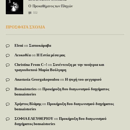
3
Ο Προκαθήμενος των Πληγών
552
ΠΡΟΣΦΑΤΑ ΣΧΟΛΙΑ
Eleni
on
Σαπιοκάραβα
Λευκοθέα
on
Η Εστία μέσα μας
Christina From C--!
on
Συνέντευξη με την ποιήτρια και
τραγουδοποιό Μαρία Βούλγαρη
Anastasia Georgakopoulou
on
Η ψυχή του φεγγαριού
Bonsaistories
on
Προκήρυξη 8ου διαγωνισμού διηγήματος
bonsaistories
Χρήστος Βλάμης
on
Προκήρυξη 8ου διαγωνισμού διηγήματος
bonsaistories
ΣΟΦΙΑ ΕΛΕΥΘΕΡΙΟΥ
on
Προκήρυξη 8ου διαγωνισμού
διηγήματος bonsaistories