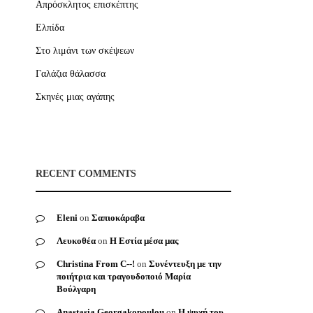
Απρόσκλητος επισκέπτης
Ελπίδα
Στο λιμάνι των σκέψεων
Γαλάζια θάλασσα
Σκηνές μιας αγάπης
RECENT COMMENTS
Eleni
on
Σαπιοκάραβα
Λευκοθέα
on
Η Εστία μέσα μας
Christina From C--!
on
Συνέντευξη με την
ποιήτρια και τραγουδοποιό Μαρία
Βούλγαρη
Anastasia Georgakopoulou
on
Η ψυχή του