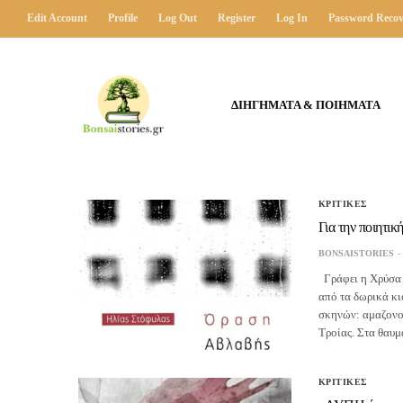
Edit Account
Profile
Log Out
Register
Log In
Password Recov
ΔΙΗΓΗΜΑΤΑ & ΠΟΙΗΜΑΤΑ
ΚΡΙΤΙΚΕΣ
Για την ποιητι
BONSAISTORIES
Γράφει η Χρύσα 
από τα δωρικά κ
σκηνών: αμαζονομ
Τροίας. Στα θαυ
ΚΡΙΤΙΚΕΣ