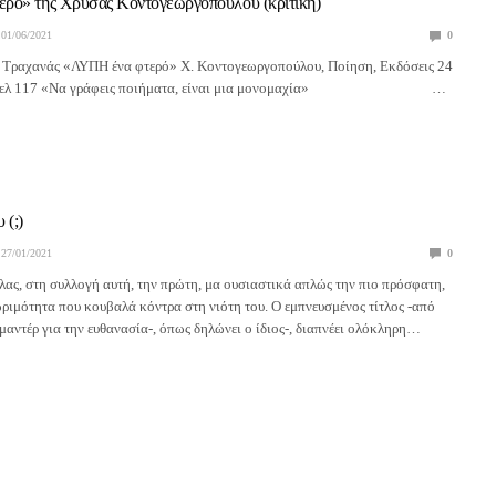
ρό» της Χρύσας Κοντογεωργοπούλου (κριτική)
01/06/2021
0
 Τραχανάς «ΛΥΠΗ ένα φτερό» Χ. Κοντογεωργοπούλου, Ποίηση, Εκδόσεις 24
1 σελ 117 «Να γράφεις ποιήματα, είναι μια μονομαχία» …
 (;)
27/01/2021
0
λας, στη συλλογή αυτή, την πρώτη, μα ουσιαστικά απλώς την πιο πρόσφατη,
ωριμότητα που κουβαλά κόντρα στη νιότη του. Ο εμπνευσμένος τίτλος -από
ιμαντέρ για την ευθανασία-, όπως δηλώνει ο ίδιος-, διαπνέει ολόκληρη…