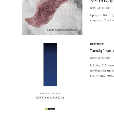
«ΛΥΠΗ ένα φτε
BONSAISTORIES
Γράφει ο Κώστας
γράμματα 202
ΚΡΙΤΙΚΕΣ
Σπουδή θανάτου
BONSAISTORIES
Ο Ηλίας Δ. Στόφυ
αναδεικνύει την 
ένα ιατρικό ντοκ