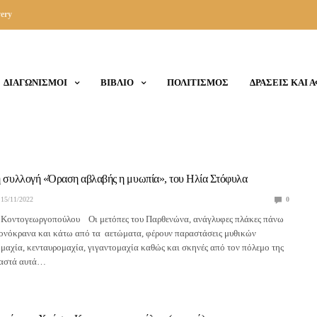
ery
ΔΙΑΓΩΝΙΣΜΟΙ
ΒΙΒΛΙΟ
ΠΟΛΙΤΙΣΜΟΣ
ΔΡΑΣΕΙΣ ΚΑΙ 
κή συλλογή «Όραση αβλαβής η μυωπία», του Ηλία Στόφυλα
15/11/2022
0
Κοντογεωργοπούλου Οι μετόπες του Παρθενώνα, ανάγλυφες πλάκες πάνω
ιονόκρανα και κάτω από τα αετώματα, φέρουν παραστάσεις μυθικών
αχία, κενταυρομαχία, γιγαντομαχία καθώς και σκηνές από τον πόλεμο της
μαστά αυτά…