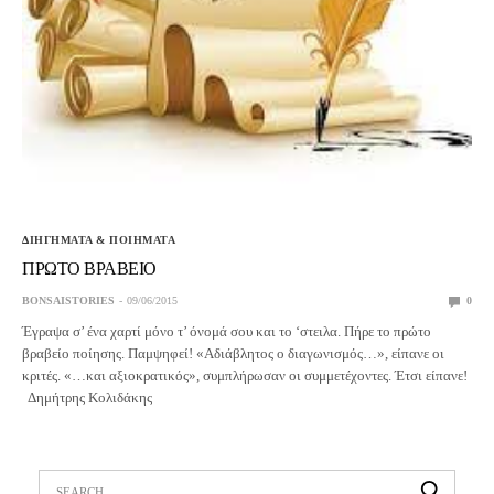
ΔΙΗΓΗΜΑΤΑ & ΠΟΙΗΜΑΤΑ
ΠΡΩΤΟ ΒΡΑΒΕΙΟ
BONSAISTORIES
09/06/2015
0
Έγραψα σ’ ένα χαρτί μόνο τ’ όνομά σου και το ‘στειλα. Πήρε το πρώτο
βραβείο ποίησης. Παμψηφεί! «Αδιάβλητος ο διαγωνισμός…», είπανε οι
κριτές. «…και αξιοκρατικός», συμπλήρωσαν οι συμμετέχοντες. Έτσι είπανε!
Δημήτρης Κολιδάκης