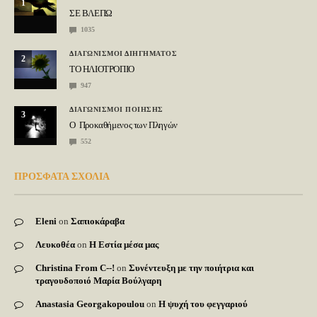
1
ΣΕ ΒΛΕΠΩ
1035
ΔΙΑΓΩΝΙΣΜΟΙ ΔΙΗΓΗΜΑΤΟΣ
2
ΤΟ ΗΛΙΟΤΡΟΠΙΟ
947
ΔΙΑΓΩΝΙΣΜΟΙ ΠΟΙΗΣΗΣ
3
Ο Προκαθήμενος των Πληγών
552
ΠΡΟΣΦΑΤΑ ΣΧΟΛΙΑ
Eleni
on
Σαπιοκάραβα
Λευκοθέα
on
Η Εστία μέσα μας
Christina From C--!
on
Συνέντευξη με την ποιήτρια και
τραγουδοποιό Μαρία Βούλγαρη
Anastasia Georgakopoulou
on
Η ψυχή του φεγγαριού