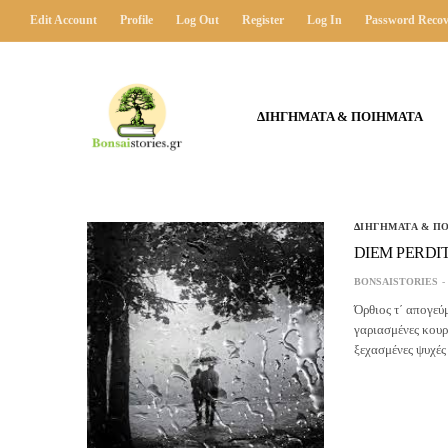
Edit Account
Profile
Log Out
Register
Log In
Password Recov
ΔΙΗΓΗΜΑΤΑ & ΠΟΙΗΜΑΤΑ
ΔΙΗΓΗΜΑΤΑ & Π
DIEM PERDIT
BONSAISTORIES
Όρθιος τ΄ απογεύ
γαριασμένες κουρ
ξεχασμένες ψυχέ