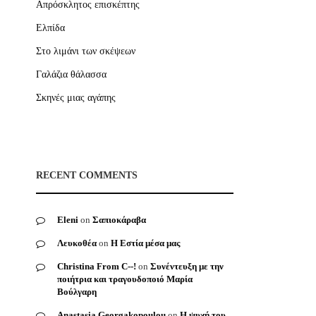
Απρόσκλητος επισκέπτης
Ελπίδα
Στο λιμάνι των σκέψεων
Γαλάζια θάλασσα
Σκηνές μιας αγάπης
RECENT COMMENTS
Eleni
on
Σαπιοκάραβα
Λευκοθέα
on
Η Εστία μέσα μας
Christina From C--!
on
Συνέντευξη με την
ποιήτρια και τραγουδοποιό Μαρία
Βούλγαρη
Anastasia Georgakopoulou
on
Η ψυχή του