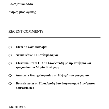
Γαλάζια θάλασσα
Σκηνές μιας αγάπης
RECENT COMMENTS
Eleni
on
Σαπιοκάραβα
Λευκοθέα
on
Η Εστία μέσα μας
Christina From C--!
on
Συνέντευξη με την ποιήτρια και
τραγουδοποιό Μαρία Βούλγαρη
Anastasia Georgakopoulou
on
Η ψυχή του φεγγαριού
Bonsaistories
on
Προκήρυξη 8ου διαγωνισμού διηγήματος
bonsaistories
ARCHIVES