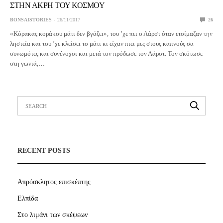
ΣΤΗΝ ΑΚΡΗ ΤΟΥ ΚΟΣΜΟΥ
BONSAISTORIES
26/11/2017
26
«Κόρακας κοράκου μάτι δεν βγάζει», του ’χε πει ο Λάρστ όταν ετοίμαζαν την
ληστεία και του ’χε κλείσει το μάτι κι είχαν πιει μες στους καπνούς σα
συνωμότες και συνένοχοι και μετά τον πρόδωσε τον Λάρστ. Τον σκότωσε
στη γωνιά,…
RECENT POSTS
Απρόσκλητος επισκέπτης
Ελπίδα
Στο λιμάνι των σκέψεων