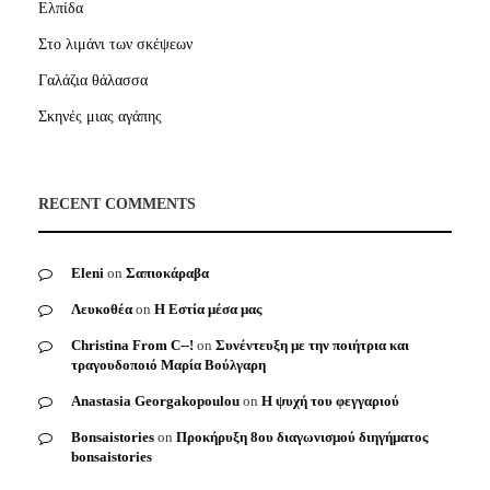
Ελπίδα
Στο λιμάνι των σκέψεων
Γαλάζια θάλασσα
Σκηνές μιας αγάπης
RECENT COMMENTS
Eleni
on
Σαπιοκάραβα
Λευκοθέα
on
Η Εστία μέσα μας
Christina From C--!
on
Συνέντευξη με την ποιήτρια και
τραγουδοποιό Μαρία Βούλγαρη
Anastasia Georgakopoulou
on
Η ψυχή του φεγγαριού
Bonsaistories
on
Προκήρυξη 8ου διαγωνισμού διηγήματος
bonsaistories