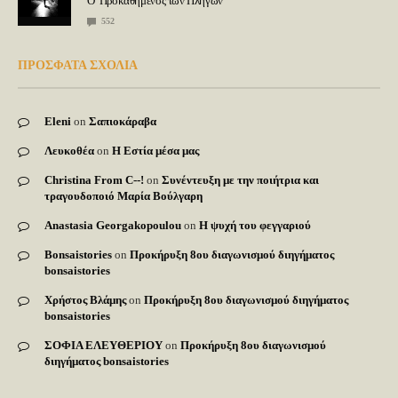
Ο Προκαθήμενος των Πληγών
552
ΠΡΟΣΦΑΤΑ ΣΧΟΛΙΑ
Eleni
on
Σαπιοκάραβα
Λευκοθέα
on
Η Εστία μέσα μας
Christina From C--!
on
Συνέντευξη με την ποιήτρια και
τραγουδοποιό Μαρία Βούλγαρη
Anastasia Georgakopoulou
on
Η ψυχή του φεγγαριού
Bonsaistories
on
Προκήρυξη 8ου διαγωνισμού διηγήματος
bonsaistories
Χρήστος Βλάμης
on
Προκήρυξη 8ου διαγωνισμού διηγήματος
bonsaistories
ΣΟΦΙΑ ΕΛΕΥΘΕΡΙΟΥ
on
Προκήρυξη 8ου διαγωνισμού
διηγήματος bonsaistories