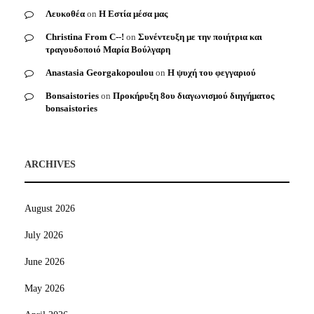
Λευκοθέα
on
Η Εστία μέσα μας
Christina From C--!
on
Συνέντευξη με την ποιήτρια και
τραγουδοποιό Μαρία Βούλγαρη
Anastasia Georgakopoulou
on
Η ψυχή του φεγγαριού
Bonsaistories
on
Προκήρυξη 8ου διαγωνισμού διηγήματος
bonsaistories
ARCHIVES
August 2026
July 2026
June 2026
May 2026