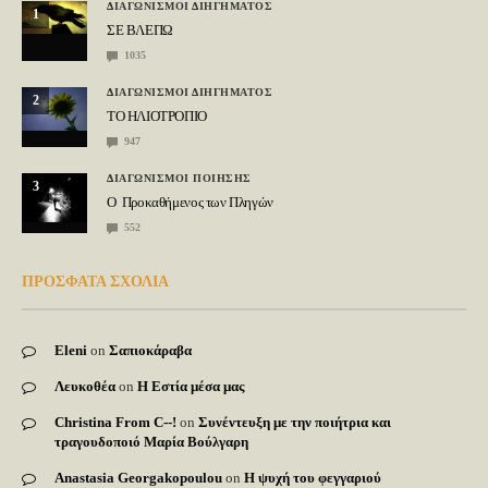
ΔΙΑΓΩΝΙΣΜΟΙ ΔΙΗΓΗΜΑΤΟΣ
1
ΣΕ ΒΛΕΠΩ
1035
ΔΙΑΓΩΝΙΣΜΟΙ ΔΙΗΓΗΜΑΤΟΣ
2
ΤΟ ΗΛΙΟΤΡΟΠΙΟ
947
ΔΙΑΓΩΝΙΣΜΟΙ ΠΟΙΗΣΗΣ
3
Ο Προκαθήμενος των Πληγών
552
ΠΡΟΣΦΑΤΑ ΣΧΟΛΙΑ
Eleni
on
Σαπιοκάραβα
Λευκοθέα
on
Η Εστία μέσα μας
Christina From C--!
on
Συνέντευξη με την ποιήτρια και
τραγουδοποιό Μαρία Βούλγαρη
Anastasia Georgakopoulou
on
Η ψυχή του φεγγαριού