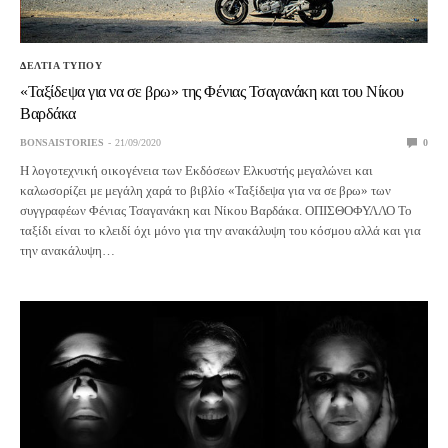
ΔΕΛΤΙΑ ΤΥΠΟΥ
«Ταξίδεψα για να σε βρω» της Φένιας Τσαγανάκη και του Νίκου
Βαρδάκα
BONSAISTORIES
21/09/2020
0
Η λογοτεχνική οικογένεια των Εκδόσεων Ελκυστής μεγαλώνει και
καλωσορίζει με μεγάλη χαρά το βιβλίο «Ταξίδεψα για να σε βρω» των
συγγραφέων Φένιας Τσαγανάκη και Νίκου Βαρδάκα. ΟΠΙΣΘΟΦΥΛΛΟ Το
ταξίδι είναι το κλειδί όχι μόνο για την ανακάλυψη του κόσμου αλλά και για
την ανακάλυψη…