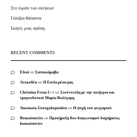
Στο λιμάνι των σκέψεων
Γαλάζια θάλασσα
Σκηνές μιας αγάπης
RECENT COMMENTS
Eleni
on
Σαπιοκάραβα
Λευκοθέα
on
Η Εστία μέσα μας
Christina From C--!
on
Συνέντευξη με την ποιήτρια και
τραγουδοποιό Μαρία Βούλγαρη
Anastasia Georgakopoulou
on
Η ψυχή του φεγγαριού
Bonsaistories
on
Προκήρυξη 8ου διαγωνισμού διηγήματος
bonsaistories