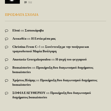
552
ΠΡΟΣΦΑΤΑ ΣΧΟΛΙΑ
Eleni
on
Σαπιοκάραβα
Λευκοθέα
on
Η Εστία μέσα μας
Christina From C--!
on
Συνέντευξη με την ποιήτρια και
τραγουδοποιό Μαρία Βούλγαρη
Anastasia Georgakopoulou
on
Η ψυχή του φεγγαριού
Bonsaistories
on
Προκήρυξη 8ου διαγωνισμού διηγήματος
bonsaistories
Χρήστος Βλάμης
on
Προκήρυξη 8ου διαγωνισμού διηγήματος
bonsaistories
ΣΟΦΙΑ ΕΛΕΥΘΕΡΙΟΥ
on
Προκήρυξη 8ου διαγωνισμού
διηγήματος bonsaistories