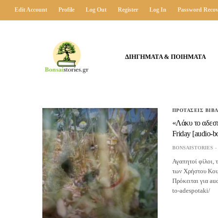
Edit Account
Profile
Log Out
Register
Log In
Password Recov
ΔΙΗΓΗΜΑΤΑ & ΠΟΙΗΜΑΤΑ
ΠΡΟΤΑΣΕΙΣ ΒΙΒ
«Λάκυ το αδεσ
Friday [audio-b
BONSAISTORIES
Αγαπητοί φίλοι, τ
των Χρήστου Κουλ
Πρόκειται για au
to-adespotaki/