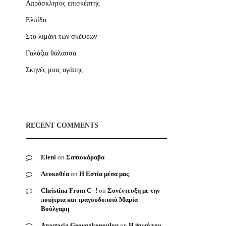
Απρόσκλητος επισκέπτης
Ελπίδα
Στο λιμάνι των σκέψεων
Γαλάζια θάλασσα
Σκηνές μιας αγάπης
RECENT COMMENTS
Eleni
on
Σαπιοκάραβα
Λευκοθέα
on
Η Εστία μέσα μας
Christina From C--!
on
Συνέντευξη με την
ποιήτρια και τραγουδοποιό Μαρία
Βούλγαρη
Anastasia Georgakopoulou
on
Η ψυχή του