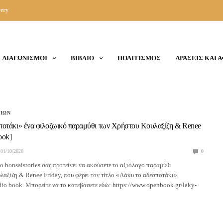
ery
ΔΙΑΓΩΝΙΣΜΟΙ
ΒΙΒΛΙΟ
ΠΟΛΙΤΙΣΜΟΣ
ΔΡΑΣΕΙΣ ΚΑΙ 
ΛΙΩΝ
ποτάκι» ένα φιλοζωικό παραμύθι των Χρήστου Κουλαξίζη & Renee
ook]
01/10/2020
0
ο bonsaistories σάς προτείνει να ακούσετε το αξιόλογο παραμύθι
αξίζη & Renee Friday, που φέρει τον τίτλο «Λάκυ το αδεσποτάκι».
dio book. Μπορείτε να το κατεβάσετε εδώ: https://www.openbook.gr/laky-