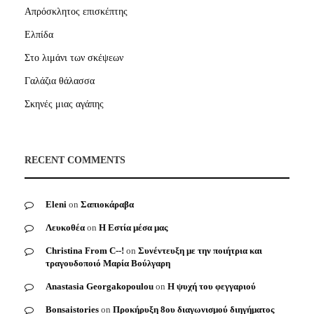
Απρόσκλητος επισκέπτης
Ελπίδα
Στο λιμάνι των σκέψεων
Γαλάζια θάλασσα
Σκηνές μιας αγάπης
RECENT COMMENTS
Eleni
on
Σαπιοκάραβα
Λευκοθέα
on
Η Εστία μέσα μας
Christina From C--!
on
Συνέντευξη με την ποιήτρια και
τραγουδοποιό Μαρία Βούλγαρη
Anastasia Georgakopoulou
on
Η ψυχή του φεγγαριού
Bonsaistories
on
Προκήρυξη 8ου διαγωνισμού διηγήματος